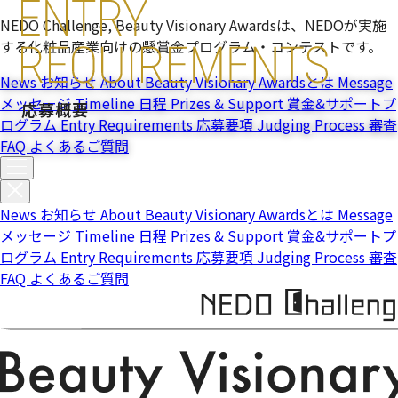
NEDO Challenge, Beauty Visionary Awardsは、NEDOが実施
する化粧品産業向けの懸賞金プログラム・コンテストです。
News
お知らせ
About
Beauty Visionary Awardsとは
Message
メッセージ
Timeline
日程
Prizes & Support
賞金&サポートプ
応募概要
ログラム
Entry Requirements
応募要項
Judging Process
審査
FAQ
よくあるご質問
News
お知らせ
About
Beauty Visionary Awardsとは
Message
メッセージ
Timeline
日程
Prizes & Support
賞金&サポートプ
ログラム
Entry Requirements
応募要項
Judging Process
審査
FAQ
よくあるご質問